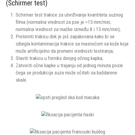
(Schirmer test)
Schirmer test trakice za utvrđivanje kvantiteta suznog
filma (normalna vrednost za pse je >15 mm/min;
normalna vrednost za mačke između 8 i 15 mm/min);
Prelomiti trakicu dok je još zapakovana kako bi se
izbegla kontaminacija trakice sa masnoćom sa kože koja
može artificijelno da promeni vrednosti testiranja;
Staviti trakicu u forniks donjeg očnog kapka;
Zatvoriti očne kapke u trajanju od jednog minuta posle
čega se produkcija suza može očitati sa baždarene
skale.