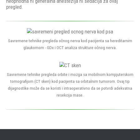
neophodna ni generalna anestezija ni sedacija za ovaj
pregled.
Savremene tehnike pregleda očnog nerva kod pacijenta sa hereditarnim
glaukomom - GDx i OCT analiza strukture očnog nerva.
Savremene tehnike pregleda orbite i mozga sa mobilnom kompjuterskom
tomografijom (CT sken) kod pacijenta sa orbitalnim tumorom. Ovaj tip
dijagnostike može da se koristi i intraoperativno da se potvrdi adekvatna
resekcija mase.