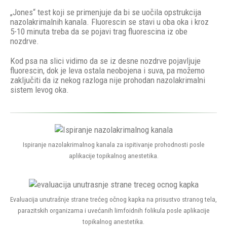
„Jones“ test koji se primenjuje da bi se uočila opstrukcija
nazolakrimalnih kanala. Fluorescin se stavi u oba oka i kroz
5-10 minuta treba da se pojavi trag fluorescina iz obe
nozdrve.
Kod psa na slici vidimo da se iz desne nozdrve pojavljuje
fluorescin, dok je leva ostala neobojena i suva, pa možemo
zaključiti da iz nekog razloga nije prohodan nazolakrimalni
sistem levog oka.
Ispiranje nazolakrimalnog kanala za ispitivanje prohodnosti posle
aplikacije topikalnog anestetika.
Evaluacija unutrašnje strane trećeg očnog kapka na prisustvo stranog tela,
parazitskih organizama i uvećanih limfoidnih folikula posle aplikacije
topikalnog anestetika.