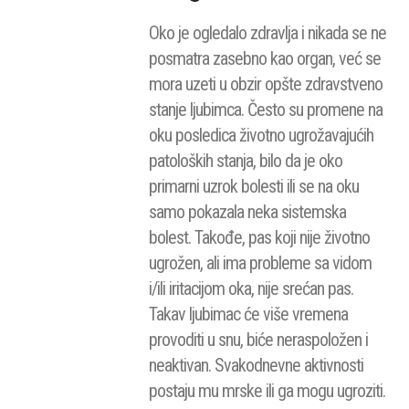
Oko je ogledalo zdravlja i nikada se ne
posmatra zasebno kao organ, već se
mora uzeti u obzir opšte zdravstveno
stanje ljubimca. Često su promene na
oku posledica životno ugrožavajućih
patoloških stanja, bilo da je oko
primarni uzrok bolesti ili se na oku
samo pokazala neka sistemska
bolest. Takođe, pas koji nije životno
ugrožen, ali ima probleme sa vidom
i/ili iritacijom oka, nije srećan pas.
Takav ljubimac će više vremena
provoditi u snu, biće neraspoložen i
neaktivan. Svakodnevne aktivnosti
postaju mu mrske ili ga mogu ugroziti.