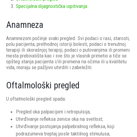
Specijalna dijagnostička ispitivanja
Anamneza
Anamnezom počinje svaki pregled. Svi podaci o rasi, starosti,
polu pacijenta, prethodnoj istoriji bolesti, podaci o trenutnoj
terapiji ili skorašnjoj terapiji, podaci o putovanjima ili promeni
mesta prebivališta kao i sve što je vlasnik primetio a tiče se
opšteg stanja pacijenta i/ili promena na očima ili u kvalitetu
vida, moraju se pažljivo utvrditi i zabeležiti.
Oftalmološki pregled
U oftalmološki pregled spada:
Pregled oka palpacijom i retropulsija;
Utvrđivanje refleksa zenice oka na svetlost;
Utvrđivanje postojanja palpebralnog refleksa, koji
podrazumeva treptaj posle taktilnog stimulusa;