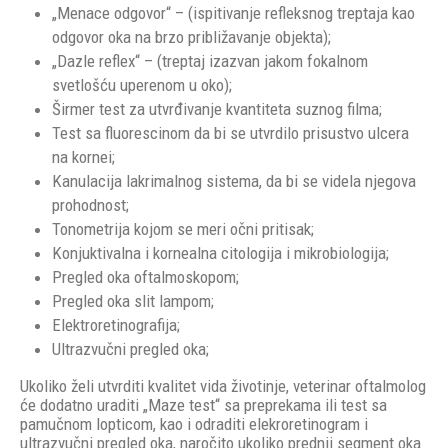
„Menace odgovor“ – (ispitivanje refleksnog treptaja kao
odgovor oka na brzo približavanje objekta);
„Dazle reflex“ – (treptaj izazvan jakom fokalnom
svetlošću uperenom u oko);
Širmer test za utvrđivanje kvantiteta suznog filma;
Test sa fluorescinom da bi se utvrdilo prisustvo ulcera
na kornei;
Kanulacija lakrimalnog sistema, da bi se videla njegova
prohodnost;
Tonometrija kojom se meri očni pritisak;
Konjuktivalna i kornealna citologija i mikrobiologija;
Pregled oka oftalmoskopom;
Pregled oka slit lampom;
Elektroretinografija;
Ultrazvučni pregled oka;
Ukoliko želi utvrditi kvalitet vida životinje, veterinar oftalmolog
će dodatno uraditi „Maze test“ sa preprekama ili test sa
pamučnom lopticom, kao i odraditi elekroretinogram i
ultrazvučni pregled oka, naročito ukoliko prednji segment oka