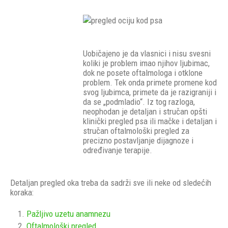
Uobičajeno je da vlasnici i nisu svesni
koliki je problem imao njihov ljubimac,
dok ne posete oftalmologa i otklone
problem. Tek onda primete promene kod
svog ljubimca, primete da je razigraniji i
da se „podmladio“. Iz tog razloga,
neophodan je detaljan i stručan opšti
klinički pregled psa ili mačke i detaljan i
stručan oftalmološki pregled za
precizno postavljanje dijagnoze i
određivanje terapije.
Detaljan pregled oka treba da sadrži sve ili neke od sledećih
koraka:
Pažljivo uzetu anamnezu
Oftalmološki pregled