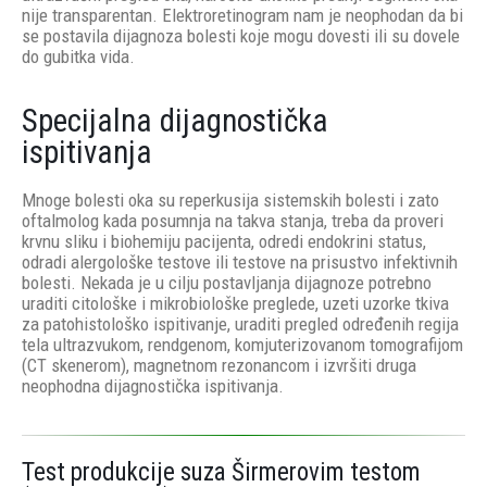
nije transparentan. Elektroretinogram nam je neophodan da bi
se postavila dijagnoza bolesti koje mogu dovesti ili su dovele
do gubitka vida.
Specijalna dijagnostička
ispitivanja
Mnoge bolesti oka su reperkusija sistemskih bolesti i zato
oftalmolog kada posumnja na takva stanja, treba da proveri
krvnu sliku i biohemiju pacijenta, odredi endokrini status,
odradi alergološke testove ili testove na prisustvo infektivnih
bolesti. Nekada je u cilju postavljanja dijagnoze potrebno
uraditi citološke i mikrobiološke preglede, uzeti uzorke tkiva
za patohistološko ispitivanje, uraditi pregled određenih regija
tela ultrazvukom, rendgenom, komjuterizovanom tomografijom
(CT skenerom), magnetnom rezonancom i izvršiti druga
neophodna dijagnostička ispitivanja.
Test produkcije suza Širmerovim testom