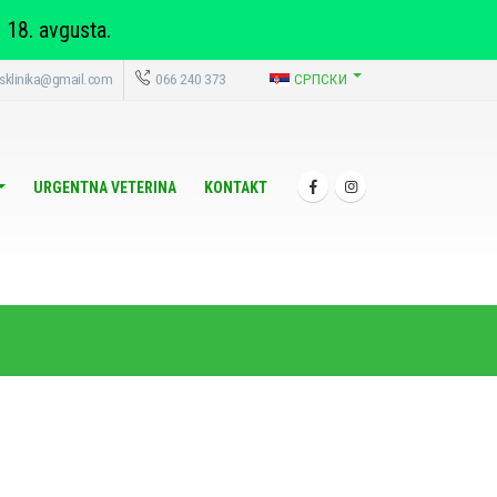
 18. avgusta.
usklinika@gmail.com
066 240 373
СРПСКИ
URGENTNA VETERINA
KONTAKT