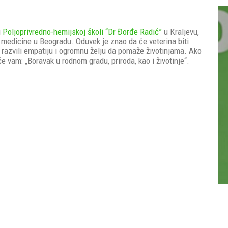
u
Poljoprivredno-hemijskoj školi “Dr Đorđe Radić”
u Kraljevu,
e medicine u Beogradu. Oduvek je znao da će veterina biti
i razvili empatiju i ogromnu želju da pomaže životinjama. Ako
će vam: „Boravak u rodnom gradu, priroda, kao i životinje“.