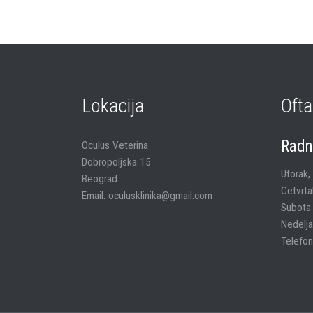
Lokacija
Ofta
Radn
Oculus Veterina
Dobropoljska 15
Utorak,
Beograd
Cetvrta
Email: oculusklinika@gmail.com
Subota
Nedelja
Telefon