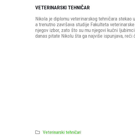
VETERINARSKI TEHNIČAR
Nikola je diplomu veterinarskog tehničara stekao 
a trenutno završava studije Fakulteta veterinarsk
njegov izbor, zato što su mu njegovi kućni ljubimc
danas pitate Nikolu šta ga najviše ispunjava, reći 
Veterinarski tehničari