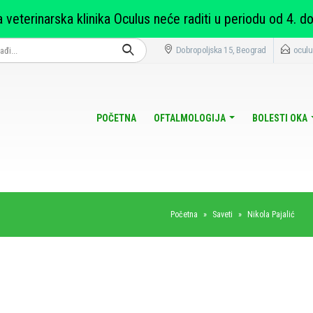
 veterinarska klinika Oculus neće raditi u periodu od 4. do
Dobropoljska 15, Beograd
ocul
POČETNA
OFTALMOLOGIJA
BOLESTI OKA
Početna
»
Saveti
»
Nikola Pajalić