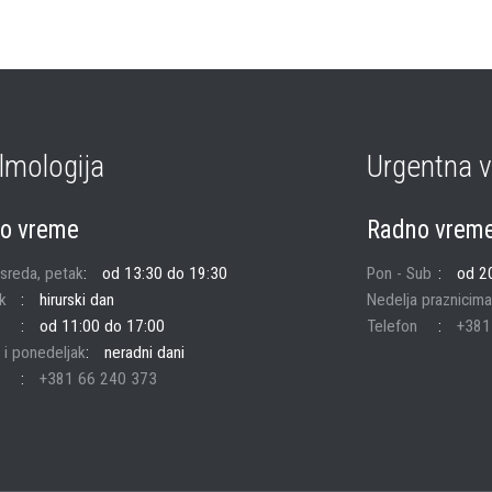
lmologija
Urgentna v
o vreme
Radno vrem
 sreda, petak
od 13:30 do 19:30
Pon - Sub
od 2
k
hirurski dan
Nedelja praznicima
od 11:00 do 17:00
Telefon
+381
 i ponedeljak
neradni dani
+381 66 240 373