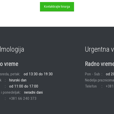
Kontaktirajte hirurga
lmologija
Urgentna v
o vreme
Radno vrem
 sreda, petak
od 13:30 do 19:30
Pon - Sub
od 2
k
hirurski dan
Nedelja praznicima
od 11:00 do 17:00
Telefon
+381
 i ponedeljak
neradni dani
+381 66 240 373