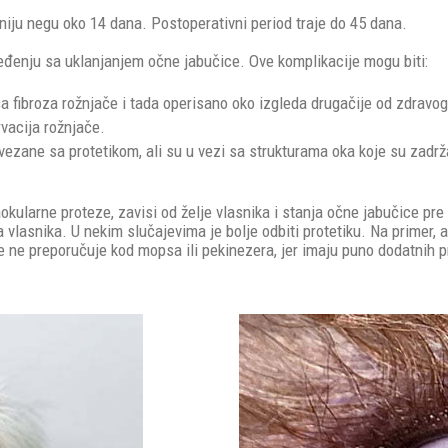
vniju negu oko 14 dana. Postoperativni period traje do 45 dana.
oređenju sa uklanjanjem očne jabučice. Ove komplikacije mogu biti:
fibroza rožnjače i tada operisano oko izgleda drugačije od zdravog
rvacija rožnjače.
ezane sa protetikom, ali su u vezi sa strukturama oka koje su zadrž
traokularne proteze, zavisi od želje vlasnika i stanja očne jabučice pr
za vlasnika. U nekim slučajevima je bolje odbiti protetiku. Na primer,
se ne preporučuje kod mopsa ili pekinezera, jer imaju puno dodatnih 