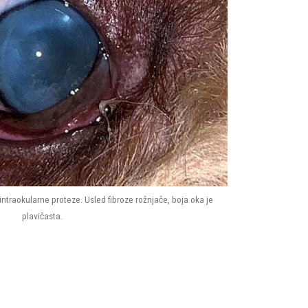
intraokularne proteze. Usled fibroze rožnjače, boja oka je
plavičasta.