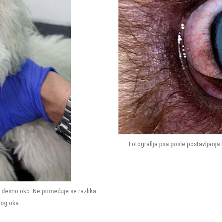
Fotografija psa posle postavljanja 
u desno oko. Ne primećuje se razlika
vog oka.