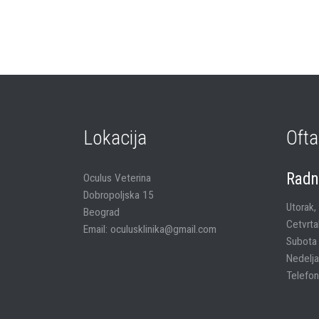
Lokacija
Ofta
Radn
Oculus Veterina
Dobropoljska 15
Utorak,
Beograd
Cetvrta
Email: oculusklinika@gmail.com
Subota
Nedelja
Telefon