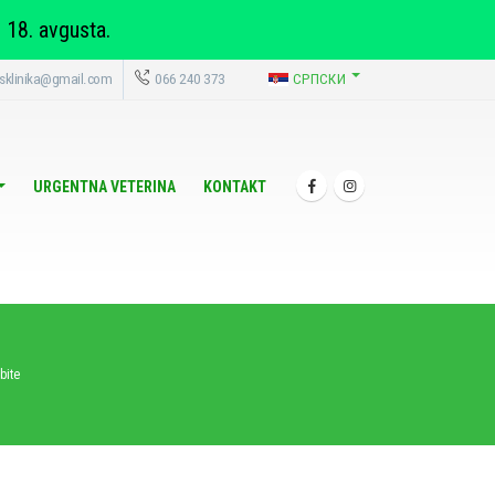
 18. avgusta.
usklinika@gmail.com
066 240 373
СРПСКИ
URGENTNA VETERINA
KONTAKT
bite