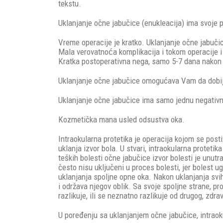
tekstu.
Uklanjanje očne jabučice (enukleacija) ima svoje p
Vreme operacije je kratko. Uklanjanje očne jabuči
Mala verovatnoća komplikacija i tokom operacije 
Kratka postoperativna nega, samo 5-7 dana nakon 
Uklanjanje očne jabučice omogućava Vam da dobije
Uklanjanje očne jabučice ima samo jednu negativn
Kozmetička mana usled odsustva oka.
Intraokularna protetika je operacija kojom se posti
uklanja izvor bola. U stvari, intraokularna protetik
teških bolesti očne jabučice izvor bolesti je unut
često nisu uključeni u proces bolesti, jer bolest u
uklanjanja spoljne opne oka. Nakon uklanjanja svi
i održava njegov oblik. Sa svoje spoljne strane, 
razlikuje, ili se neznatno razlikuje od drugog, zdra
U poređenju sa uklanjanjem očne jabučice, intraok