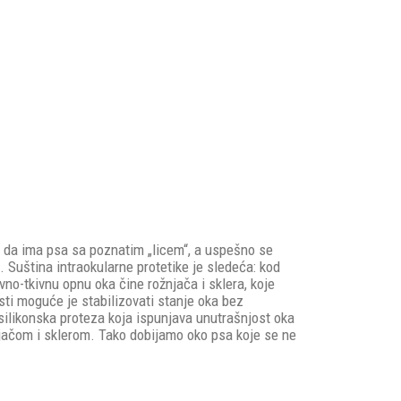
ka- da ima psa sa poznatim „licem“, a uspešno se
. Suština intraokularne protetike je sledeća: kod
vno-tkivnu opnu oka čine rožnjača i sklera, koje
ti moguće je stabilizovati stanje oka bez
silikonska proteza koja ispunjava unutrašnjost oka
njačom i sklerom. Tako dobijamo oko psa koje se ne