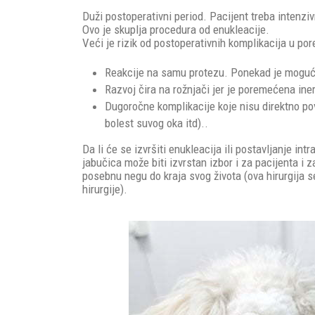
Duži postoperativni period. Pacijent treba intenzi
Ovo je skuplja procedura od enukleacije.
Veći je rizik od postoperativnih komplikacija u p
Reakcije na samu protezu. Ponekad je moguća 
Razvoj čira na rožnjači jer je poremećena ine
Dugoročne komplikacije koje nisu direktno pov
bolest suvog oka itd)..
Da li će se izvršiti enukleacija ili postavljanje in
jabučica može biti izvrstan izbor i za pacijenta i 
posebnu negu do kraja svog života (ova hirurgija 
hirurgije).