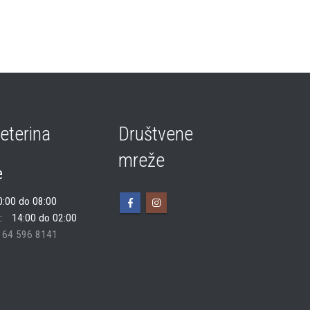
eterina
Društvene
mreže
e
0:00 do 08:00
14:00 do 02:00
 64 596 8141