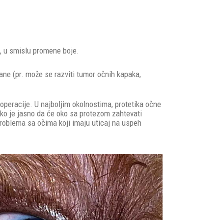
, u smislu promene boje.
ane (pr. može se razviti tumor očnih kapaka,
e operacije. U najboljim okolnostima, protetika očne
 ako je jasno da će oko sa protezom zahtevati
problema sa očima koji imaju uticaj na uspeh