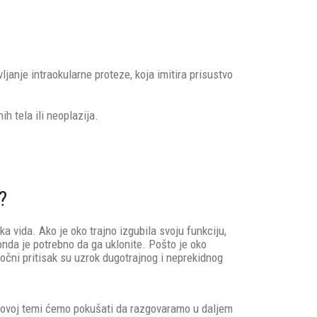
ljanje intraokularne proteze, koja imitira prisustvo
ih tela ili neoplazija.
?
 vida. Ako je oko trajno izgubila svoju funkciju,
onda je potrebno da ga uklonite. Pošto je oko
 očni pritisak su uzrok dugotrajnog i neprekidnog
 O ovoj temi ćemo pokušati da razgovaramo u daljem