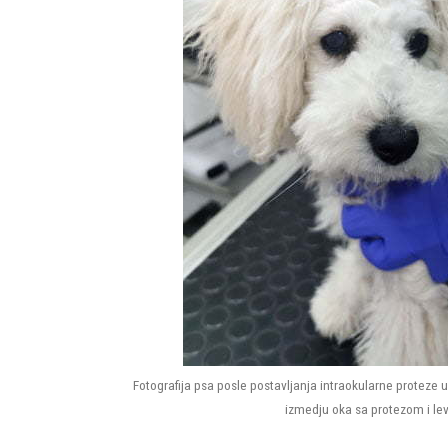
Fotografija psa posle postavljanja intraokularne proteze 
izmedju oka sa protezom i le