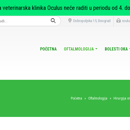
 veterinarska klinika Oculus neće raditi u periodu od 4. do
Dobropoljska 15, Beograd
ocul
POČETNA
OFTALMOLOGIJA
BOLESTI OKA
Početna
»
Oftalmologija
»
Hirurgija or