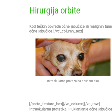
Hirurgija orbite
Kod teških povreda očne jabučice ili malignih tumor
očne jabučice.[/vc_column_text]
Intraokularna proteza na desnom oku
[/porto_feature_box][/vc_column][/vc_row]
Intraokularna protetika ili uklanjanje očne jabuči