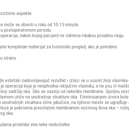
ozitivne aspekte:
ce može se obaviti u roku od 10-15 minuta.
i u postoperativnom periodu.
operacije, nakon kojeg pacijent ne zahteva nikakvu posebnu negu.
te kompletan materijal za histološki pregled, ako je potrebno.
u stranu:
že estetski zadovoljavajuć rezultat i izlazi se u susret želji vlasni
a je operacija koja je neophodna isključivo vlasniku, a ne psu ili mački
rašnji sadržaj oka. Oko se sastoji od nekoliko membrana. Spoljnu vezi
glavnom utiče na unutrašnje strukture oka. Eliminisanjem izvora boles
h unutrašnjih struktura očne jabučice, na njihovo mesto se ugrađuje 
proteza je pokrivena preostalom membranom vezivnog tkiva oka – rož
vog oka.
ularna protetika ima neke nedostatke: