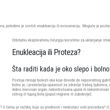
a, potrebno je izvršiti enukleaciju ili evisceraciju. Moguće je postav
Orbitalnu eksplorativnu hirurgiju koristimo za uklanjanje stran
Enukleacija ili Proteza?
Šta raditi kada je oko slepo i bolno
Postoje mnoge bolesti oka koje dovode do nepovratnog gubitka
bolno je, i predstavlja opasnost za zdravlje Vašeg ljubimca, 
dobro inervisan organ, nekontrolisana upala ili nekontrolisan
oštrog ili tupog bola (poput migrene ili zubobolje).
ce? U čemu je razlika, koje su prednosti i nedostaci ovih procedura?