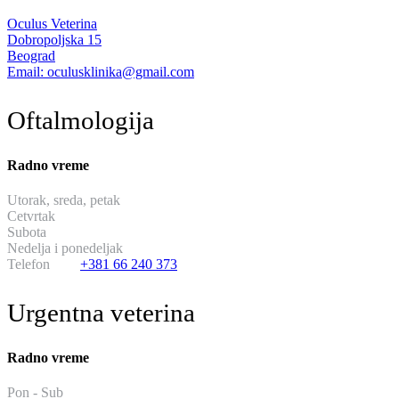
Oculus Veterina
Dobropoljska 15
Beograd
Email: oculusklinika@gmail.com
Oftalmologija
Radno vreme
Utorak, sreda, petak
od 13:30 do 19:30
Cetvrtak
hirurski dan
Subota
od 11:00 do 17:00
Nedelja i ponedeljak
neradni dani
Telefon
+381 66 240 373
Urgentna veterina
Radno vreme
Pon - Sub
od 20:00 do 08:00