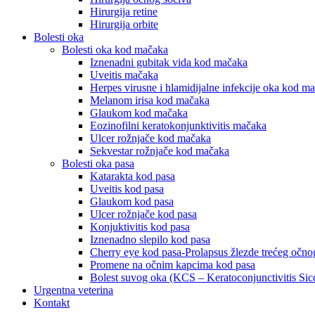
Hirurgija retine
Hirurgija orbite
Bolesti oka
Bolesti oka kod mačaka
Iznenadni gubitak vida kod mačaka
Uveitis mačaka
Herpes virusne i hlamidijalne infekcije oka kod m
Melanom irisa kod mačaka
Glaukom kod mačaka
Eozinofilni keratokonjunktivitis mačaka
Ulcer rožnjače kod mačaka
Sekvestar rožnjače kod mačaka
Bolesti oka pasa
Katarakta kod pasa
Uveitis kod pasa
Glaukom kod pasa
Ulcer rožnjače kod pasa
Konjuktivitis kod pasa
Iznenadno slepilo kod pasa
Cherry eye kod pasa-Prolapsus žlezde trećeg očn
Promene na očnim kapcima kod pasa
Bolest suvog oka (KCS – Keratoconjunctivitis Sic
Urgentna veterina
Kontakt