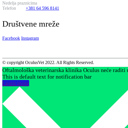
Nedelja praznicima
14:00 do 02:00
Telefon
+381 64 596 8141
Društvene mreže
Facebook
Instagram
© copyright OculusVet 2022. All Rights Reserved.
Oftalmološka veterinarska klinika Oculus neće raditi 
This is default text for notification bar
Learn more