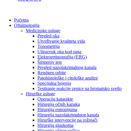
Početna
Oftalmologija
Medicinske usluge
Pregled oka
Utvrđivanje kvaliteta vida
Tonometrija
Ultrazvuk oka kod pasa
Elektroretinografija (ERG)
Širmerov test
Pregled nazolakrimalnog kanala
Rendgen orbite
Patohistološke i citološke analize
Specijalna bojenja
Testiranje reakcije zenice na hromatsko svetlo
Hirurške usluge
Operacija katarakte
Hirurgija očnih kapaka
Hirurgija entropijuma
Hirurgija nazolakrimalnog kanala
Hirurške intervencije na rožnjači
Hirurgija glaukoma
Hirurgija očnog sočiva