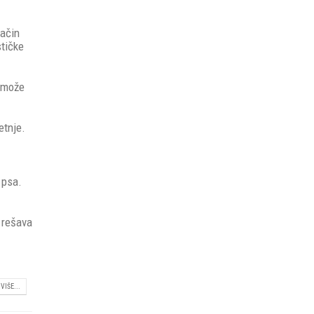
način
stičke
o može
etnje.
 psa.
e rešava
VIŠE...