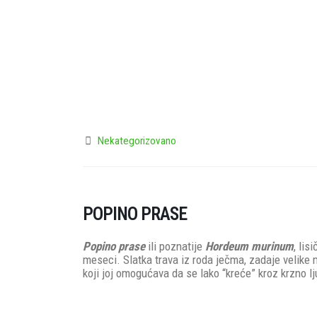
Nekategorizovano
POPINO PRASE
Popino prase
ili poznatije
Hordeum murinum
, lis
meseci. Slatka trava iz roda ječma, zadaje velike
koji joj omogućava da se lako “kreće” kroz krzno lj