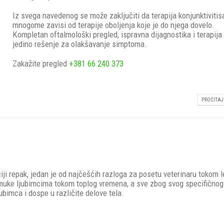
Iz svega navedenog se može zaključiti da terapija konjunktivitis
mnogome zavisi od terapije oboljenja koje je do njega dovelo.
Kompletan oftalmološki pregled, ispravna dijagnostika i terapija
jedino rešenje za olakšavanje simptoma.
Zakažite pregled
+381 66 240 373
PROČITAJ 
ičiji repak, jedan je od najčešćih razloga za posetu veterinaru tokom l
 muke ljubimcima tokom toplog vremena, a sve zbog svog specifičnog
ubimca i dospe u različite delove tela.