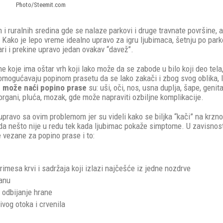
Photo/Steemit.com
i ruralnih sredina gde se nalaze parkovi i druge travnate površine, 
 Kako je lepo vreme idealno upravo za igru ljubimaca, šetnju po park
vari i prekine upravo jedan ovakav “davež”.
e koje ima oštar vrh koji lako može da se zabode u bilo koji deo tela
, omogućavaju popinom prasetu da se lako zakači i zbog svog oblika, 
se može naći popino prase
su: uši, oči, nos, usna duplja, šape, genita
ni organi, pluća, mozak, gde može napraviti ozbiljne komplikacije.
upravo sa ovim problemom jer su videli kako se biljka “kači” na krzno
ju da nešto nije u redu tek kada ljubimac pokaže simptome. U zavisnos
e vezane za popino prase i to:
primesa krvi i sadržaja koji izlazi najčešće iz jedne nozdrve
ranu
, odbijanje hrane
jivog otoka i crvenila