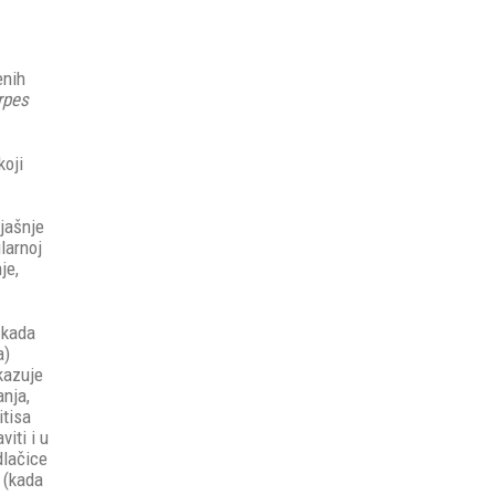
enih
rpes
koji
u
jašnje
larnoj
je,
, kada
a)
kazuje
anja,
itisa
iti i u
dlačice
a (kada