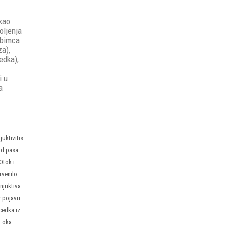
 kao
oljenja
ubimca
za),
edka),
i u
a
juktivitis
d pasa.
Otok i
rvenilo
njuktiva
 pojavu
cedka iz
oka