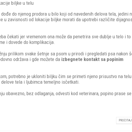
cije biljke u telu
o dođe do njenog prodora u bilo koji od navedenih delova tela, jedini 
e u zavisnosti od lokacije biljke morati da upotrebi različite dijagno
treba čekati jer vremenom ona može da penetrira sve dublje u telo i t
ome i dovede do komplikacija.
ažnju prilikom svake šetnje sa psom u prirodi i pregledati psa nakon š
 redovno održava i gde možete da
izbegnete kontakt sa popinim
om, potrebno je ukloniti biljku čim se primeti njeno prisustvo na telu
delove tela i ljubimca temeljno isčetkati.
inju obavezno, bez odlaganja, odvesti kod veterinara, popino prase s
PROČITAJ 