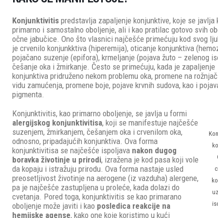
Konjunktivitis
predstavlja zapaljenje konjunktive, koje se javlja
primarno i samostalno oboljenje, ali i kao pratilac gotovo svih ob
očne jabučice. Ono što vlasnici najčešće primećuju kod svog lj
je crvenilo konjunkktiva (hiperemija), oticanje konjunktiva (hemo
pojačano suzenje (epifora), krmeljanje (pojava žuto – zelenog is
češanje oka i žmirkanje. Često se primećuju, kada je zapaljenje
konjunktiva pridruženo nekom problemu oka, promene na rožnjač
vidu zamućenja, promene boje, pojave krvnih sudova, kao i pojav
pigmenta.
Konjunktivitis, kao primarno oboljenje, se javlja u formi
alergijskog konjunktivitisa
, koji se manifestuje najčešće
suzenjem, žmirkanjem, češanjem oka i crvenilom oka,
Kon
odnosno, pripadajućih konjunktiva. Ova forma
ko
konjunktivitisa se najčešće ispoljava
nakon dugog
boravka životinje u prirodi
, izražena je kod pasa koji vole
da kopaju i istražuju prirodu. Ova forma nastaje usled
c
preosetljivost životinje na aerogene (iz vazduha) alergene,
ko
pa je najčešće zastupljena u proleće, kada dolazi do
uz
cvetanja. Pored toga, konjunktivitis se kao primarano
is
oboljenje može javiti i kao
posledica reakcije na
hemijske agense
, kako one koje koristimo u kući