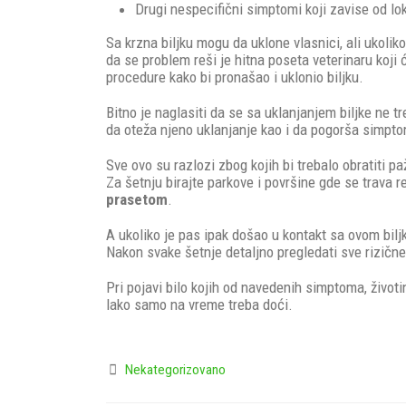
Drugi nespecifični simptomi koji zavise od loka
Sa krzna biljku mogu da uklone vlasnici, ali ukolik
da se problem reši je hitna poseta veterinaru koji ć
procedure kako bi pronašao i uklonio biljku.
Bitno je naglasiti da se sa uklanjanjem biljke ne 
da oteža njeno uklanjanje kao i da pogorša simpt
Sve ovo su razlozi zbog kojih bi trebalo obratiti p
Za šetnju birajte parkove i površine gde se trava
prasetom
.
A ukoliko je pas ipak došao u kontakt sa ovom biljk
Nakon svake šetnje detaljno pregledati sve rizične 
Pri pojavi bilo kojih od navedenih simptoma, život
lako samo na vreme treba doći.
Nekategorizovano