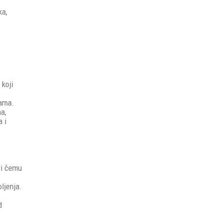
ka,
 koji
jama.
a,
a i
pri čemu
ljenja.
d