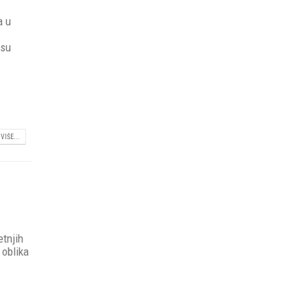
a u
 su
VIŠE...
etnjih
 oblika