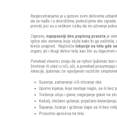
Rasprostranjena je u gotovo svim delovima urbanih 
da se nađe i u dvorištima, područijima oko zgrada.
prirodi, psi su u velikom riziku da im uživanje pok
Zapravo,
najopasniji deo popinog praseta
je sem
iglice oko semena, koje služe kako bi ga zaštitile
kreće unapred. Najčešće
lokacije na telu gde 
organi, ali i drugi delovi tela, kao što su digestiv
Ponekad vlasnici znaju da se njihov ljubimac bori 
životinje ili ulazi u oči, uši, a ponekad posumnja
lokacije, ljubimac će ispoljavati različite simptom
Suzenje, zatvaranje i/ili oticanje oka
Uporno kijanje, koje nastaje naglo, sa ili bez 
Trešenje ušiju i glave, naginjanje glave na st
Kašalj, otežano gutanje, pojačano balavljenje
Šepanje, lizanje i griženje šape sa ili bez vidl
Prisustvo apscesa na telu