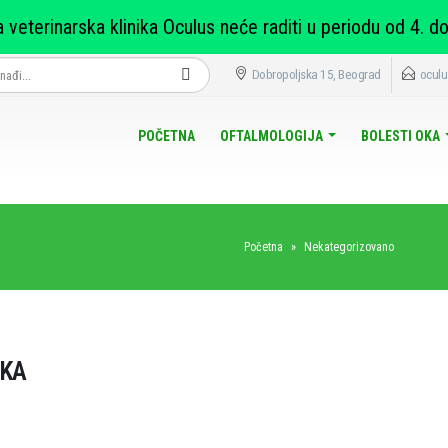
 veterinarska klinika Oculus neće raditi u periodu od 4. do
Dobropoljska 15, Beograd
ocul
POČETNA
OFTALMOLOGIJA
BOLESTI OKA
Početna
»
Nekategorizovano
AKA