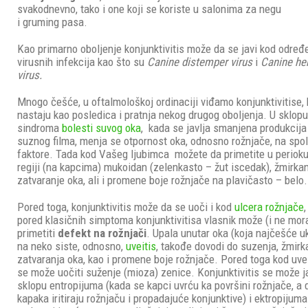
svakodnevno, tako i one koji se koriste u salonima za negu
i gruming pasa.
Kao primarno oboljenje konjunktivitis može da se javi kod određ
virusnih infekcija kao što su
Canine distemper virus
i
Canine he
virus.
Mnogo češće, u oftalmološkoj ordinaciji viđamo konjunktivitise, 
nastaju kao posledica i pratnja nekog drugog oboljenja. U sklop
sindroma
bolesti suvog oka
, kada se javlja smanjena produkcija
suznog filma, menja se otpornost oka, odnosno rožnjače, na spol
faktore. Tada kod Vašeg ljubimca možete da primetite u perioku
regiji (na kapcima) mukoidan (zelenkasto – žut iscedak), žmirkan
zatvaranje oka, ali i promene boje rožnjače na plavičasto – belo.
Pored toga, konjunktivitis može da se uoči i kod
ulcera rožnjače
pored klasičnih simptoma konjunktivitisa vlasnik može (i ne mor
primetiti
defekt na rožnjači
. Upala unutar oka (koja najčešće u
na neko siste, odnosno,
uveitis
, takođe dovodi do suzenja, žmirk
zatvaranja oka, kao i promene boje rožnjače. Pored toga kod uve
se može uočiti suženje (mioza) zenice. Konjunktivitis se može jav
sklopu entropijuma (kada se kapci uvrću ka površini rožnjače, a 
kapaka iritiraju rožnjaču i propadajuće konjunktive) i ektropijum