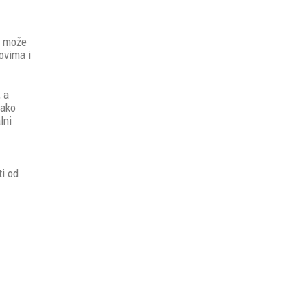
a može
ovima i
, a
lako
lni
ti od