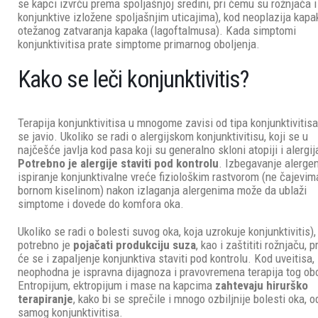
se kapci izvrću prema spoljašnjoj sredini, pri čemu su rožnjača i
konjunktive izložene spoljašnjim uticajima), kod neoplazija kapa
otežanog zatvaranja kapaka (lagoftalmusa). Kada simptomi
konjunktivitisa prate simptome primarnog oboljenja.
Kako se leči konjunktivitis?
Terapija konjunktivitisa u mnogome zavisi od tipa konjunktivitisa
se javio. Ukoliko se radi o alergijskom konjunktivitisu, koji se u
najčešće javlja kod pasa koji su generalno skloni atopiji i alergi
Potrebno je alergije staviti pod kontrolu
. Izbegavanje alergen
ispiranje konjunktivalne vreće fiziološkim rastvorom (ne čajevim
bornom kiselinom) nakon izlaganja alergenima može da ublaži
simptome i dovede do komfora oka.
Ukoliko se radi o bolesti suvog oka, koja uzrokuje konjunktivitis),
potrebno je
pojačati produkciju suza
, kao i zaštititi rožnjaču, 
će se i zapaljenje konjunktiva staviti pod kontrolu. Kod uveitisa,
neophodna je ispravna dijagnoza i pravovremena terapija tog obo
Entropijum, ektropijum i mase na kapcima
zahtevaju hirurško
terapiranje
, kako bi se sprečile i mnogo ozbiljnije bolesti oka, o
samog konjunktivitisa.