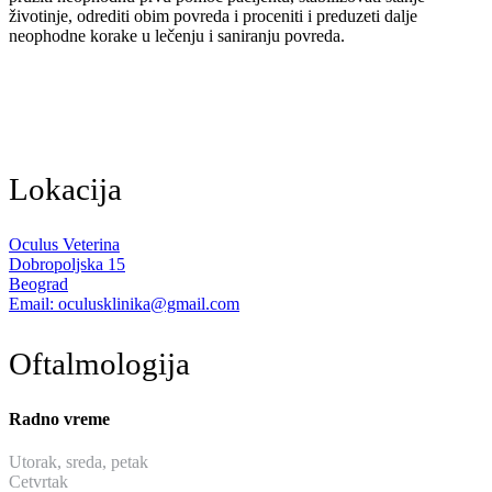
životinje, odrediti obim povreda i proceniti i preduzeti dalje
neophodne korake u lečenju i saniranju povreda.
Lokacija
Oculus Veterina
Dobropoljska 15
Beograd
Email: oculusklinika@gmail.com
Oftalmologija
Radno vreme
Utorak, sreda, petak
od 13:30 do 19:30
Cetvrtak
hirurski dan