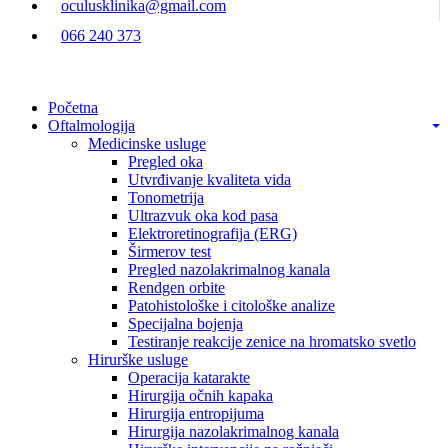
oculusklinika@gmail.com
066 240 373
Početna
Oftalmologija
Medicinske usluge
Pregled oka
Utvrđivanje kvaliteta vida
Tonometrija
Ultrazvuk oka kod pasa
Elektroretinografija (ERG)
Širmerov test
Pregled nazolakrimalnog kanala
Rendgen orbite
Patohistološke i citološke analize
Specijalna bojenja
Testiranje reakcije zenice na hromatsko svetlo
Hirurške usluge
Operacija katarakte
Hirurgija očnih kapaka
Hirurgija entropijuma
Hirurgija nazolakrimalnog kanala