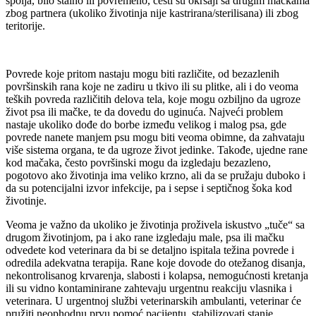
spolja, bilo stalno ili povremeno, česti su okršaji sa drugim mačkama
zbog partnera (ukoliko životinja nije kastrirana/sterilisana) ili zbog
teritorije.
Povrede koje pritom nastaju mogu biti različite, od bezazlenih
površinskih rana koje ne zadiru u tkivo ili su plitke, ali i do veoma
teških povreda različitih delova tela, koje mogu ozbiljno da ugroze
život psa ili mačke, te da dovedu do uginuća. Najveći problem
nastaje ukoliko dođe do borbe između velikog i malog psa, gde
povrede nanete manjem psu mogu biti veoma obimne, da zahvataju
više sistema organa, te da ugroze život jedinke. Takođe, ujedne rane
kod mačaka, često površinski mogu da izgledaju bezazleno,
pogotovo ako životinja ima veliko krzno, ali da se pružaju duboko i
da su potencijalni izvor infekcije, pa i sepse i septičnog šoka kod
životinje.
Veoma je važno da ukoliko je životinja proživela iskustvo „tuče“ sa
drugom životinjom, pa i ako rane izgledaju male, psa ili mačku
odvedete kod veterinara da bi se detaljno ispitala težina povrede i
odredila adekvatna terapija. Rane koje dovode do otežanog disanja,
nekontrolisanog krvarenja, slabosti i kolapsa, nemogućnosti kretanja
ili su vidno kontaminirane zahtevaju urgentnu reakciju vlasnika i
veterinara. U urgentnoj službi veterinarskih ambulanti, veterinar će
pružiti neophodnu prvu pomoć pacijentu, stabilizovati stanje