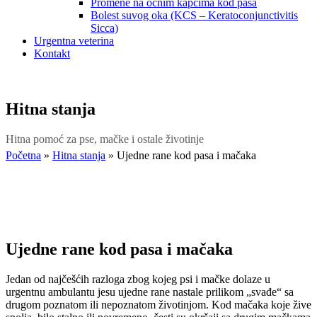
Promene na očnim kapcima kod pasa
Bolest suvog oka (KCS – Keratoconjunctivitis
Sicca)
Urgentna veterina
Kontakt
Hitna stanja
Hitna pomoć za pse, mačke i ostale životinje
Početna
»
Hitna stanja
»
Ujedne rane kod pasa i mačaka
Ujedne rane kod pasa i mačaka
Jedan od najčešćih razloga zbog kojeg psi i mačke dolaze u
urgentnu ambulantu jesu ujedne rane nastale prilikom „svađe“ sa
drugom poznatom ili nepoznatom životinjom. Kod mačaka koje žive