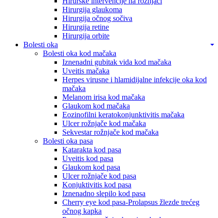
Hirurške intervencije na rožnjači
Hirurgija glaukoma
Hirurgija očnog sočiva
Hirurgija retine
Hirurgija orbite
Bolesti oka
Bolesti oka kod mačaka
Iznenadni gubitak vida kod mačaka
Uveitis mačaka
Herpes virusne i hlamidijalne infekcije oka kod
mačaka
Melanom irisa kod mačaka
Glaukom kod mačaka
Eozinofilni keratokonjunktivitis mačaka
Ulcer rožnjače kod mačaka
Sekvestar rožnjače kod mačaka
Bolesti oka pasa
Katarakta kod pasa
Uveitis kod pasa
Glaukom kod pasa
Ulcer rožnjače kod pasa
Konjuktivitis kod pasa
Iznenadno slepilo kod pasa
Cherry eye kod pasa-Prolapsus žlezde trećeg
očnog kapka