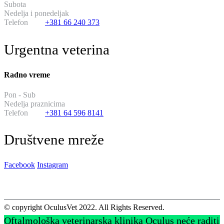
Subota
od 11:00 do 17:00
Nedelja i ponedeljak
neradni dani
Telefon
+381 66 240 373
Urgentna veterina
Radno vreme
Pon - Sub
od 20:00 do 08:00
Nedelja praznicima
14:00 do 02:00
Telefon
+381 64 596 8141
Društvene mreže
Facebook
Instagram
© copyright OculusVet 2022. All Rights Reserved.
Oftalmološka veterinarska klinika Oculus neće raditi