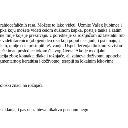
rahiocefaličnih rasa. Možete to lako videti. Uzmite Vašeg ljubimca i
kapka koju možete videti celom dužinom kapka, postaje tanka a zatim
 mrlje koje je prekrivaju. Uporedite je sa rožnjačom uz lateralni rub
videti šarenicu (obojeni deo oka koji poput nas ljudi, i psi imaju, i
lem, ranije ćete pristupiti rešavanju. Uspeh lečenja direktno zavisi od
eće imati posledice tokom čitavog života. Ako je medijalni
tacija zbog kontakta dlake i rožnjače, ali zahteva doživotnu upotreba
gmentarnog keratitisa i doživotnoj terapiji sa lokalnim lekovima.
loški znaci na rožnjači.
e uklanja, i pas ne zahteva nikakvu posebnu negu.