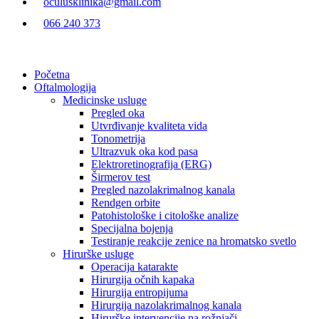
oculusklinika@gmail.com
066 240 373
Početna
Oftalmologija
Medicinske usluge
Pregled oka
Utvrđivanje kvaliteta vida
Tonometrija
Ultrazvuk oka kod pasa
Elektroretinografija (ERG)
Širmerov test
Pregled nazolakrimalnog kanala
Rendgen orbite
Patohistološke i citološke analize
Specijalna bojenja
Testiranje reakcije zenice na hromatsko svetlo
Hirurške usluge
Operacija katarakte
Hirurgija očnih kapaka
Hirurgija entropijuma
Hirurgija nazolakrimalnog kanala
Hirurške intervencije na rožnjači