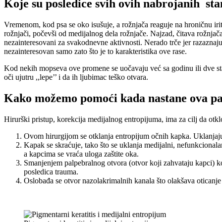
Koje su posledice svih ovih nabrojanih sta
Vremenom, kod psa se oko isušuje, a rožnjača reaguje na hroničnu irit
rožnjači, počevši od medijalnog dela rožnjače. Najzad, čitava rožnjača
nezainteresovani za svakodnevne aktivnosti. Nerado trče jer razaznaju 
nezainteresovan samo zato što je to karakteristika ove rase.
Kod nekih mopseva ove promene se uočavaju već sa godinu ili dve staro
oči ujutru ,,lepe’’ i da ih ljubimac teško otvara.
Kako možemo pomoći kada nastane ova patol
Hirurški pristup, korekcija medijalnog entropijuma, ima za cilj da ot
Ovom hirurgijom se otklanja entropijum očnih kapka. Uklanjaju 
Kapak se skraćuje, tako što se uklanja medijalni, nefunkcional
a kapcima se vraća uloga zaštite oka.
Smanjenjem palpebralnog otvora (otvor koji zahvataju kapci) koj
posledica trauma.
Oslobađa se otvor nazolakrimalnih kanala što olakšava oticanje