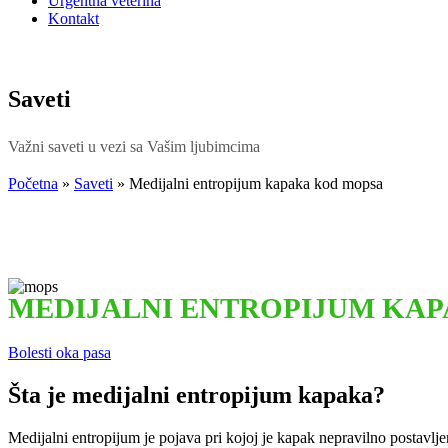
Urgentna veterina
Kontakt
Saveti
Važni saveti u vezi sa Vašim ljubimcima
Početna
»
Saveti
»
Medijalni entropijum kapaka kod mopsa
MEDIJALNI ENTROPIJUM KA
Bolesti oka pasa
Šta je medijalni entropijum kapaka?
Medijalni entropijum je pojava pri kojoj je kapak nepravilno postavljen