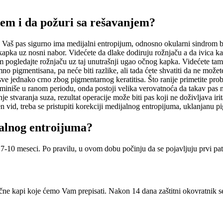
em i da požuri sa rešavanjem?
da Vaš pas sigurno ima medijalni entropijum, odnosno okularni sindrom b
 kapka uz nosni nabor. Videćete da dlake dodiruju rožnjaču a da ivica 
 pogledajte rožnjaču uz taj unutrašnji ugao očnog kapka. Videćete tamne
 pigmentisana, pa neće biti razlike, ali tada ćete shvatiti da ne možete 
 sve jednako crno zbog pigmentarnog keratitisa. Što ranije primetite prob
iniše u ranom periodu, onda postoji velika verovatnoća da takav pas n
 stvaranja suza, rezultat operacije može biti pas koji ne doživljava iri
 vid, treba se pristupiti korekciji medijalnog entropijuma, uklanjanu pi
jalnog entroijuma?
7-10 meseci. Po pravilu, u ovom dobu počinju da se pojavljuju prvi pato
očne kapi koje ćemo Vam prepisati. Nakon 14 dana zaštitni okovratnik s