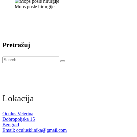
Mops posle hirurgije
Pretražuj
Lokacija
Oculus Veterina
Dobropoljska 15
Beograd
Email: oculusklinika@gmail.com