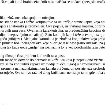
 ši-cu, ali i kod brahiocefaličnih rasa mačaka se uočava (persijska mačk
iku izloženost oka spoljnim uticajima.
ne strane kapka i nežne konjunktive sa unutrašnje strane kapka koja n
jeći i anatomski je promenjen. Ova pojava, uz uvrtanje kapaka, doprinos
 kod drugih rasa pasa. Ova rasna karakteristika, sa predugačkim kapcima 
ljnim nepovoljnim uticajima). Zato kod njih kapci teže ostvaruju svoju
njaču (trihijaza). Medijalna karunkula je izbočina konjunktive koja pr
e primete bol i nelagodu oka koje bi druge rase pasa jasno iskazale, pa 
ga tek kada uoče ,,mrlje’’ na rožnjači, a to je već poodmakla faza pato
znog filma je čest problem kod ovih rasa pasa.
 rub može da dovede do dermatitisa kože lica koja je neprekidno vlažna.
ze se na konjuktivi kapaka uz medijalni očni ugao) u nazolakrimalni sis
h promena na nazolakrimalnom kanalu pri čemu on postaje teže prohoda
stojeće. Sve su ovo razlozi zbog kojih suze ne ostaju tamo gde treba da