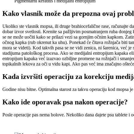
Pigmentarni keratitis i medijalni entropijum
Kako vlasnik može da prepozna ovaj probl
Ukoliko ste vlasnik mopsa, ili druge brahiocefalične rase, računajte 
dobar izvor svetlosti. Krenite sa pažljivim posmatranjem ruba donjeg
se ne može uočiti kako se prilazi vezi sa gornjim očnim kapkom. Zatim
očnog kapka (rub okrenut ka uhu). Ponekad će čitava rožnjača biti tamno
mora se videti). Kod takvih pasa se ne vidi zenica, ni šarenica, već je
stadijuma patološkog procesa. Ako se medijalni entropijum kapaka elim
entropijum kapaka već izazvao ozbiljne promene na rožnjači i smanjenje
topikalnih lekova za oči u vidu kapi. Ako pas već ima značajno oštećen
Kada izvršiti operaciju za korekciju medi
Godine nisu bitne. Optimalna starost za takvu operaciju kod mopsa je 
Kako ide oporavak psa nakon operacije?
Posle operacije pas nema bolove. Nekoliko dana dajete psu tablete i 