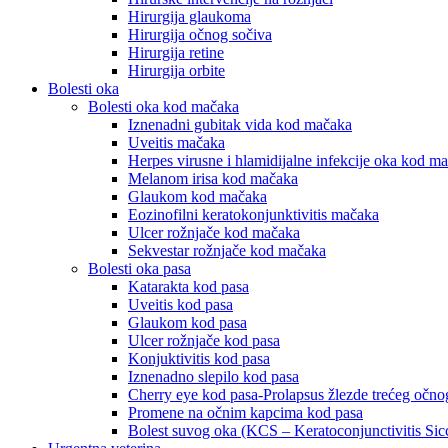
Hirurgija glaukoma
Hirurgija očnog sočiva
Hirurgija retine
Hirurgija orbite
Bolesti oka
Bolesti oka kod mačaka
Iznenadni gubitak vida kod mačaka
Uveitis mačaka
Herpes virusne i hlamidijalne infekcije oka kod m
Melanom irisa kod mačaka
Glaukom kod mačaka
Eozinofilni keratokonjunktivitis mačaka
Ulcer rožnjače kod mačaka
Sekvestar rožnjače kod mačaka
Bolesti oka pasa
Katarakta kod pasa
Uveitis kod pasa
Glaukom kod pasa
Ulcer rožnjače kod pasa
Konjuktivitis kod pasa
Iznenadno slepilo kod pasa
Cherry eye kod pasa-Prolapsus žlezde trećeg očn
Promene na očnim kapcima kod pasa
Bolest suvog oka (KCS – Keratoconjunctivitis Sic