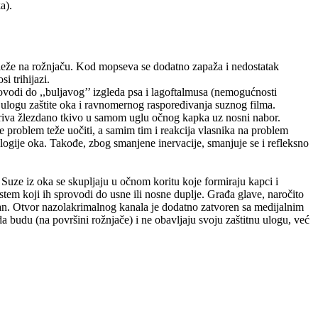
a).
aleže na rožnjaču. Kod mopseva se dodatno zapaža i nedostatak
i trihijazi.
dovodi do ,,buljavog’’ izgleda psa i lagoftalmusa (nemogućnosti
 ulogu zaštite oka i ravnomernog raspoređivanja suznog filma.
ekriva žlezdano tkivo u samom uglu očnog kapka uz nosni nabor.
je problem teže uočiti, a samim tim i reakcija vlasnika na problem
logije oka. Takođe, zbog smanjene inervacije, smanjuje se i refleksno
 Suze iz oka se skupljaju u očnom koritu koje formiraju kapci i
tem koji ih sprovodi do usne ili nosne duplje. Građa glave, naročito
n. Otvor nazolakrimalnog kanala je dodatno zatvoren sa medijalnim
 budu (na površini rožnjače) i ne obavljaju svoju zaštitnu ulogu, već