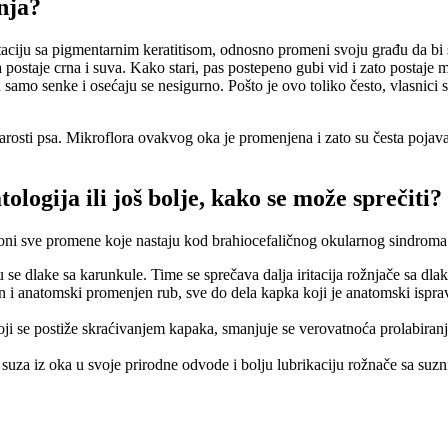
nja?
aciju sa pigmentarnim keratitisom, odnosno promeni svoju građu da bi se
 postaje crna i suva. Kako stari, pas postepeno gubi vid i zato postaje
samo senke i osećaju se nesigurno. Pošto je ovo toliko često, vlasnici s
sti psa. Mikroflora ovakvog oka je promenjena i zato su česta pojava gus
ogija ili još bolje, kako se može sprečiti?
kloni sve promene koje nastaju kod brahiocefaličnog okularnog sindroma
se dlake sa karunkule. Time se sprečava dalja iritacija rožnjače sa dla
an i anatomski promenjen rub, sve do dela kapka koji je anatomski isp
i se postiže skraćivanjem kapaka, smanjuje se verovatnoća prolabiranja 
 suza iz oka u svoje prirodne odvode i bolju lubrikaciju rožnače sa suz