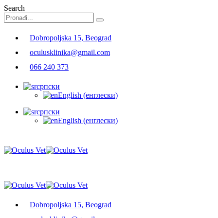
Search
Dobropoljska 15, Beograd
oculusklinika@gmail.com
066 240 373
српски
English
(
енглески
)
српски
English
(
енглески
)
Dobropoljska 15, Beograd