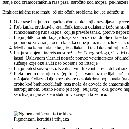
stanje kod brahiocefaličnih rasa pasa, naročito kod mopsa, pekinezera,
Brahiocefalične rase imaju još niz očnih problema koji se udružuju:
Ove rase imaju predugačke očne kapke koji dozvoljavaju prevel
Rub kapka predstavlja graničnik između odlakane kože sa spolj
funkcionalnog ruba kapka, koji je previše tanak, gotovo neposto
Imaju plitku orbitu koja je lošija zaštita oku od dublje orbite
potpunog zatvaranja očnih kapaka čime je rožnjača izložena spo
Medijalna karunkula je bogato odlakana i te dlake dodiruju rož
Imaju smanjenu inervisanost rožnjače. Iz tog razloga, vlasnici n
kasni. Uglavnom vlasnici potraže pomoć veterinarskog oftalmolo
suženje koje oku služi kao odbrana od iritacije.
Imaju bolest suvog oka. Kvalitativni ili kvantitativni deficit su
Prekomerno oticanje suza (epifora) i slivanje uz medijalni očni
rožnjača. Odlaze dalje kroz otvore nazolakrimalnog kanala (nala
orbite kod brahiocefaličnih rasa može da dovede do anatomski
entropijumom. Suzno korito je zbog ,,buljavog’’ oka gotovo nepo
se izlivaju i prave štetu stalnim vlaženjem kože lica.
Pigmentarni keratitis i trihijaza