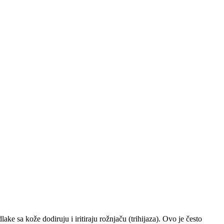
ke sa kože dodiruju i iritiraju rožnjaču (trihijaza). Ovo je često