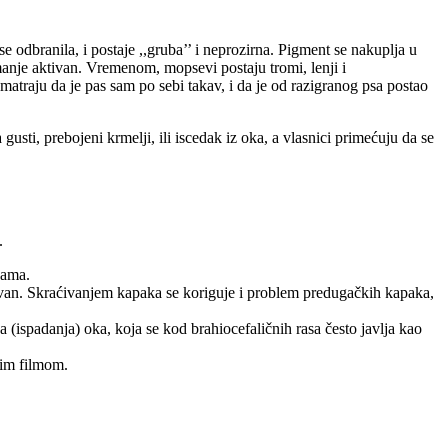
 odbranila, i postaje ,,gruba’’ i neprozirna. Pigment se nakuplja u
 manje aktivan. Vremenom, mopsevi postaju tromi, lenji i
matraju da je pas sam po sebi takav, i da je od razigranog psa postao
ti, prebojeni krmelji, ili iscedak iz oka, a vlasnici primećuju da se
.
kama.
ravan. Skraćivanjem kapaka se koriguje i problem predugačkih kapaka,
(ispadanja) oka, koja se kod brahiocefaličnih rasa često javlja kao
nim filmom.