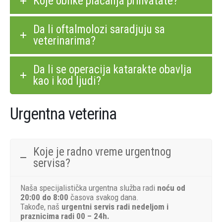
Koje oblike plaćanja prihvatate?
Da li oftalmolozi saradjuju sa
veterinarima?
Da li se operacija katarakte obavlja
kao i kod ljudi?
Urgentna veterina
Koje je radno vreme urgentnog
servisa?
Naša specijalistička urgentna služba radi
noću od
20:00 do 8:00
časova svakog dana.
Takođe, naš
urgentni servis radi nedeljom i
praznicima radi 00 – 24h.