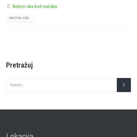
Bolesti oka kod mačaka
PROČITAJ VIŠE...
Pretražuj
Lokacija