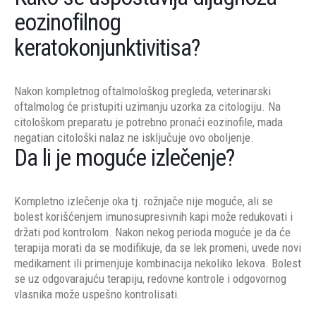
eozinofilnog
keratokonjunktivitisa?
Nakon kompletnog oftalmološkog pregleda, veterinarski
oftalmolog će pristupiti uzimanju uzorka za citologiju. Na
citološkom preparatu je potrebno pronaći eozinofile, mada
negatian citološki nalaz ne isključuje ovo oboljenje.
Da li je moguće izlečenje?
Kompletno izlečenje oka tj. rožnjače nije moguće, ali se
bolest korišćenjem imunosupresivnih kapi može redukovati i
držati pod kontrolom. Nakon nekog perioda moguće je da će
terapija morati da se modifikuje, da se lek promeni, uvede novi
medikament ili primenjuje kombinacija nekoliko lekova. Bolest
se uz odgovarajuću terapiju, redovne kontrole i odgovornog
vlasnika može uspešno kontrolisati.