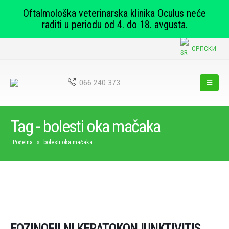
Oftalmološka veterinarska klinika Oculus neće
raditi u periodu od 4. do 18. avgusta.
СРПСКИ
066 240 373
Tag - bolesti oka mačaka
Početna
»
bolesti oka mačaka
EOZINOFILNI KERATOKONJUNKTIVITIS