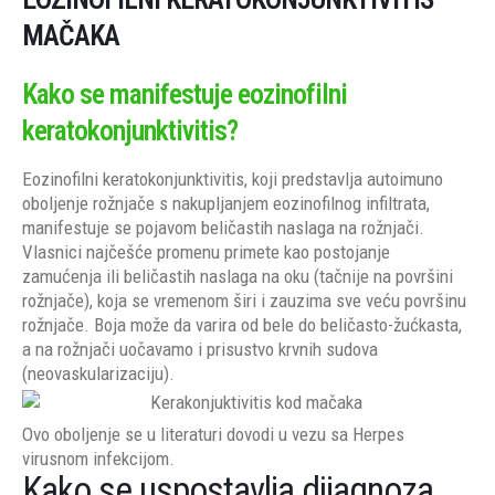
MAČAKA
Kako se manifestuje eozinofilni
keratokonjunktivitis?
Eozinofilni keratokonjunktivitis, koji predstavlja autoimuno
oboljenje rožnjače s nakupljanjem eozinofilnog infiltrata,
manifestuje se pojavom beličastih naslaga na rožnjači.
Vlasnici najčešće promenu primete kao postojanje
zamućenja ili beličastih naslaga na oku (tačnije na površini
rožnjače), koja se vremenom širi i zauzima sve veću površinu
rožnjače. Boja može da varira od bele do beličasto-žućkasta,
a na rožnjači uočavamo i prisustvo krvnih sudova
(neovaskularizaciju).
Ovo oboljenje se u literaturi dovodi u vezu sa Herpes
virusnom infekcijom.
Kako se uspostavlja dijagnoza