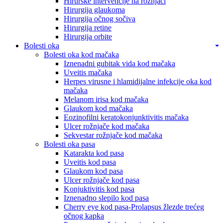
Hirurške intervencije na rožnjači
Hirurgija glaukoma
Hirurgija očnog sočiva
Hirurgija retine
Hirurgija orbite
Bolesti oka
Bolesti oka kod mačaka
Iznenadni gubitak vida kod mačaka
Uveitis mačaka
Herpes virusne i hlamidijalne infekcije oka kod
mačaka
Melanom irisa kod mačaka
Glaukom kod mačaka
Eozinofilni keratokonjunktivitis mačaka
Ulcer rožnjače kod mačaka
Sekvestar rožnjače kod mačaka
Bolesti oka pasa
Katarakta kod pasa
Uveitis kod pasa
Glaukom kod pasa
Ulcer rožnjače kod pasa
Konjuktivitis kod pasa
Iznenadno slepilo kod pasa
Cherry eye kod pasa-Prolapsus žlezde trećeg
očnog kapka