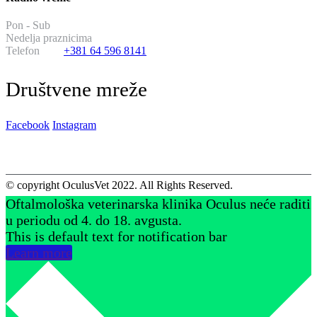
Pon - Sub
od 20:00 do 08:00
Nedelja praznicima
14:00 do 02:00
Telefon
+381 64 596 8141
Društvene mreže
Facebook
Instagram
© copyright OculusVet 2022. All Rights Reserved.
Oftalmološka veterinarska klinika Oculus neće raditi
u periodu od 4. do 18. avgusta.
This is default text for notification bar
Learn more