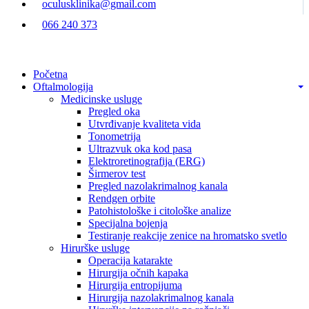
oculusklinika@gmail.com
066 240 373
Početna
Oftalmologija
Medicinske usluge
Pregled oka
Utvrđivanje kvaliteta vida
Tonometrija
Ultrazvuk oka kod pasa
Elektroretinografija (ERG)
Širmerov test
Pregled nazolakrimalnog kanala
Rendgen orbite
Patohistološke i citološke analize
Specijalna bojenja
Testiranje reakcije zenice na hromatsko svetlo
Hirurške usluge
Operacija katarakte
Hirurgija očnih kapaka
Hirurgija entropijuma
Hirurgija nazolakrimalnog kanala