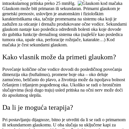
intraokularnog pritiska preko 25 mmHg.
Glaukom može biti primaran ili sekundaran. Primarni glaukom je
genetski prenosiv, uslovljen je anatomskim i fiziološkim
karakteristikama oka, tačnije promenama na sistemu oka koji je
zadužen za oticanje i drenažu produkovane očne vodice. Sekundarni
glaukom nastaje kao posledica određenih bolesti oka koje dovode
do gubitka funkcije drenažnog sistema oka (najlešće kao posledica
tumora oka, upale oka, perforacije rožnjače, katarakte…) Kod
mačaka je čest sekundarni glaukom.
Kako vlasnik može da primeti glaukom?
Povećanje količine očne vodice dovodi do posledičnog povećanja
dimenzija oka (buftalmus), promene boje oka – oko deluje
zamućeno, beličasto do plavo, a životinja može da ispoljava bolnost
češanjem i trljanjem pogođenog oka. Ukoliko se radi o hroničnim
slučajevima (koji dugo traju) usled pritiska na očni nerv može doći
do apsolutnog slepila.
Da li je moguća terapija?
Pri postavljanju dijagnoze, bitno je utvrditi da li se radi o primarnom
ili sekundarnom glaukomu. U oba slučaja su uključene kapi za