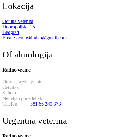
Lokacija
Oculus Veterina
Dobropoljska 15
Beograd
Email: oculusklinika@gmail.com
Oftalmologija
Radno vreme
Utorak, sreda, petak
od 13:30 do 19:30
Cetvrtak
hirurski dan
Subota
od 11:00 do 17:00
Nedelja i ponedeljak
neradni dani
Telefon
+381 66 240 373
Urgentna veterina
Radno vreme