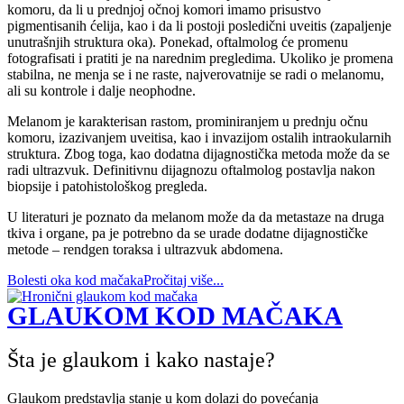
komoru, da li u prednjoj očnoj komori imamo prisustvo
pigmentisanih ćelija, kao i da li postoji posledični uveitis (zapaljenje
unutrašnjih struktura oka). Ponekad, oftalmolog će promenu
fotografisati i pratiti je na narednim pregledima. Ukoliko je promena
stabilna, ne menja se i ne raste, najverovatnije se radi o melanomu,
ali su kontrole i dalje neophodne.
Melanom je karakterisan rastom, prominiranjem u prednju očnu
komoru, izazivanjem uveitisa, kao i invazijom ostalih intraokularnih
struktura. Zbog toga, kao dodatna dijagnostička metoda može da se
radi ultrazvuk. Definitivnu dijagnozu oftalmolog postavlja nakon
biopsije i patohistološkog pregleda.
U literaturi je poznato da melanom može da da metastaze na druga
tkiva i organe, pa je potrebno da se urade dodatne dijagnostičke
metode – rendgen toraksa i ultrazvuk abdomena.
Bolesti oka kod mačaka
Pročitaj više...
GLAUKOM KOD MAČAKA
Šta je glaukom i kako nastaje?
Glaukom predstavlja stanje u kom dolazi do povećanja