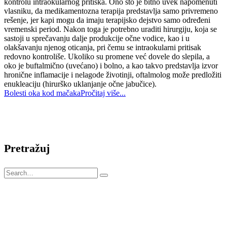
kontrolu intraokularnog pritiska. Ono što je bitno uvek napomenuti
vlasniku, da medikamentozna terapija predstavlja samo privremeno
rešenje, jer kapi mogu da imaju terapijsko dejstvo samo određeni
vremenski period.
Nakon toga je potrebno uraditi hirurgiju, koja se
sastoji u sprečavanju dalje produkcije očne vodice, kao i u
olakšavanju njenog oticanja, pri čemu se intraokularni pritisak
redovno kontroliše. Ukoliko su promene već dovele do slepila, a
oko je buftalmično (uvećano) i bolno, a kao takvo predstavlja izvor
hronične inflamacije i nelagode životinji, oftalmolog može predložiti
enukleaciju (hirurško uklanjanje očne jabučice).
Bolesti oka kod mačaka
Pročitaj više...
Pretražuj