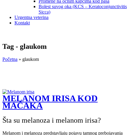
Promene na očnim kapcima kod pasa
Bolest suvog oka (KCS – Keratoconjunctivitis
Sicca)
Urgentna veterina
Kontakt
Tag - glaukom
Početna
»
glaukom
MELANOM IRISA KOD
MAČAKA
Šta su melanoza i melanom irisa?
Melanom i melanoza predstavljaju pojavu tamnog prebojavanja