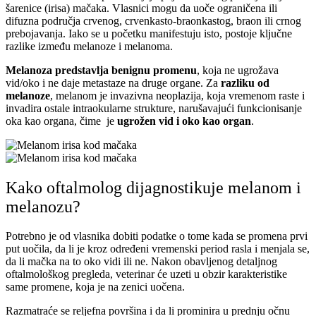
šarenice (irisa) mačaka. Vlasnici mogu da uoče ograničena ili
difuzna područja crvenog, crvenkasto-braonkastog, braon ili crnog
prebojavanja. Iako se u početku manifestuju isto, postoje ključne
razlike između melanoze i melanoma.
Melanoza predstavlja benignu promenu
, koja ne ugrožava
vid/oko i ne daje metastaze na druge organe. Za
razliku od
melanoze
, melanom je invazivna neoplazija, koja vremenom raste i
invadira ostale intraokularne strukture, narušavajući funkcionisanje
oka kao organa, čime je
ugrožen vid i oko kao organ
.
Kako oftalmolog dijagnostikuje melanom i
melanozu?
Potrebno je od vlasnika dobiti podatke o tome kada se promena prvi
put uočila, da li je kroz određeni vremenski period rasla i menjala se,
da li mačka na to oko vidi ili ne. Nakon obavljenog detaljnog
oftalmološkog pregleda, veterinar će uzeti u obzir karakteristike
same promene, koja je na zenici uočena.
Razmatraće se reljefna površina i da li prominira u prednju očnu