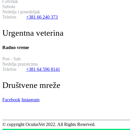
Cetvrtak
hirurski dan
Subota
od 11:00 do 17:00
Nedelja i ponedeljak
neradni dani
Telefon
+381 66 240 373
Urgentna veterina
Radno vreme
Pon - Sub
od 20:00 do 08:00
Nedelja praznicima
14:00 do 02:00
Telefon
+381 64 596 8141
Društvene mreže
Facebook
Instagram
© copyright OculusVet 2022. All Rights Reserved.