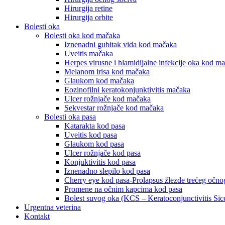
Hirurgija retine
Hirurgija orbite
Bolesti oka
Bolesti oka kod mačaka
Iznenadni gubitak vida kod mačaka
Uveitis mačaka
Herpes virusne i hlamidijalne infekcije oka kod m
Melanom irisa kod mačaka
Glaukom kod mačaka
Eozinofilni keratokonjunktivitis mačaka
Ulcer rožnjače kod mačaka
Sekvestar rožnjače kod mačaka
Bolesti oka pasa
Katarakta kod pasa
Uveitis kod pasa
Glaukom kod pasa
Ulcer rožnjače kod pasa
Konjuktivitis kod pasa
Iznenadno slepilo kod pasa
Cherry eye kod pasa-Prolapsus žlezde trećeg očn
Promene na očnim kapcima kod pasa
Bolest suvog oka (KCS – Keratoconjunctivitis Sic
Urgentna veterina
Kontakt