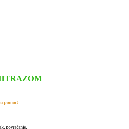
MITRAZOM
sku pomoć!
ak, povraćanje,