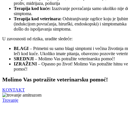
proliv, midrijaza, poliurija
Terapija kod kuće:
Izazivanje povraćanja samo ukoliko nije d
simptoma.
Terapija kod veterinara:
Odstranjivanje ogrlice koju je ljubi
(indukcijom povraćanja, hirurški, endoskopski) i simptomatska t
došlo do ispoljavanja simptoma.
U zavosnosti od rizika, uradite sledeće:
BLAGI
– Primetni su samo blagi simptomi i većina životinja m
leči kod kuće. Ukoliko imate pitanja, obavezno pozovite veterin
SREDNJI
– Molimo Vas potražite veterinarsku pomoć!
IZRAŽENI
– Opasno po život! Molimo Vas potražite hitnu ve
pomoć!
Molimo Vas potražite veterinarsku pomoć!
KONTAKT
Trovanje