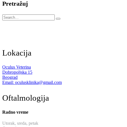
Pretražuj
Lokacija
Oculus Veterina
Dobropoljska 15
Beograd
Email: oculusklinika@gmail.com
Oftalmologija
Radno vreme
Utorak, sreda, petak
od 13:30 do 19:30