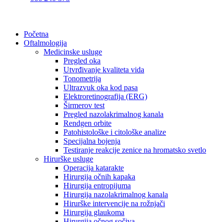
Početna
Oftalmologija
Medicinske usluge
Pregled oka
Utvrđivanje kvaliteta vida
Tonometrija
Ultrazvuk oka kod pasa
Elektroretinografija (ERG)
Širmerov test
Pregled nazolakrimalnog kanala
Rendgen orbite
Patohistološke i citološke analize
Specijalna bojenja
Testiranje reakcije zenice na hromatsko svetlo
Hirurške usluge
Operacija katarakte
Hirurgija očnih kapaka
Hirurgija entropijuma
Hirurgija nazolakrimalnog kanala
Hirurške intervencije na rožnjači
Hirurgija glaukoma
Hirurgija očnog sočiva