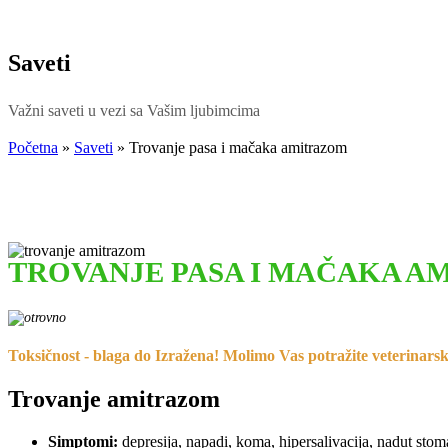
Saveti
Važni saveti u vezi sa Vašim ljubimcima
Početna
»
Saveti
»
Trovanje pasa i mačaka amitrazom
TROVANJE PASA I MAČAKA A
Toksičnost - blaga do Izražena! Molimo Vas potražite veterinar
Trovanje amitrazom
Simptomi:
depresija, napadi, koma, hipersalivacija, nadut stom