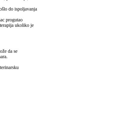
ošlo do ispoljavanja
mac progutao
erapija ukoliko je
ože da se
ara.
terinarsku