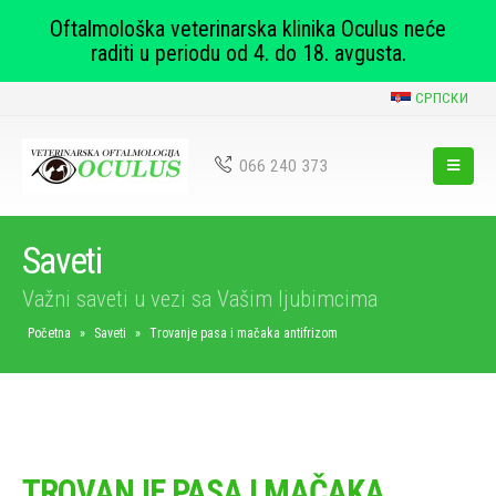
Oftalmološka veterinarska klinika Oculus neće
raditi u periodu od 4. do 18. avgusta.
СРПСКИ
066 240 373
Saveti
Važni saveti u vezi sa Vašim ljubimcima
Početna
»
Saveti
»
Trovanje pasa i mačaka antifrizom
TROVANJE PASA I MAČAKA