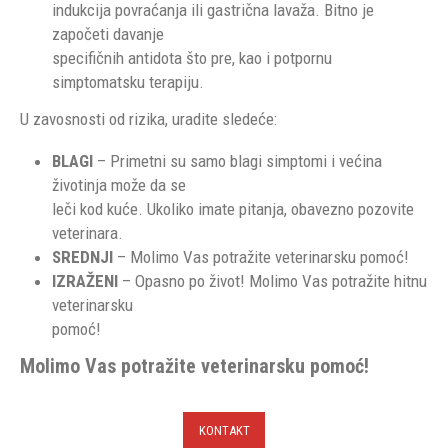
indukcija povraćanja ili gastrična lavaža. Bitno je
započeti davanje
specifičnih antidota što pre, kao i potpornu
simptomatsku terapiju.
U zavosnosti od rizika, uradite sledeće:
BLAGI
– Primetni su samo blagi simptomi i većina
životinja može da se
leči kod kuće. Ukoliko imate pitanja, obavezno pozovite
veterinara.
SREDNJI
– Molimo Vas potražite veterinarsku pomoć!
IZRAŽENI
– Opasno po život! Molimo Vas potražite hitnu
veterinarsku
pomoć!
Molimo Vas potražite veterinarsku pomoć!
KONTAKT