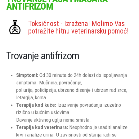
ANTIFRIZOM
Toksičnost - Izražena! Molimo Vas
potražite hitnu veterinarsku pomoć!
Trovanje antifrizom
Simptomi:
Od 30 minuta do 24h dolazi do ispoljavanja
simptoma. Mučnina, povraćanje,
poliurija, polidipsija, ubrzano disanje i ubrzan rad srca,
letargija, koma.
Terapija kod kuće:
Izazivanje povraćanja izuzetno
rizično u kućnim uslovima.
Davanje aktivnog uglja nema smisla.
Terapija kod veterinara:
Neophodno je uraditi analize
krvi i analize urina. U zavisnosti od stanja radi se