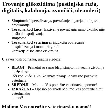
Trovanje glikozidima (pustinjska ruža,
digitalis, kalahnoja, zvončići, oleanderi)
Simptomi:
hipersalivacija, povraćanje, dijareja, midrijaza,
bradikardija
Terapija kod kuće:
Izazivanje povraćanja samo ukoliko nije
došlo do ispoljavanja
simptoma.
Terapija kod veterinara:
indukcija povraćanja,
hospitalizacija i monitoring radi
korekcije disbalansa elektrolita
U zavosnosti od rizika, uradite sledeće:
BLAGI
– Primetni su samo blagi simptomi i većina životinja
može da se
leči kod kuće. Ukoliko imate pitanja, obavezno pozovite
veterinara.
SREDNJI
– Molimo Vas potražite veterinarsku pomoć!
IZRAŽENI
– Opasno po život! Molimo Vas potražite hitnu
veterinarsku
pomoć!
Molimo Vas potražite veterinarsku pomoć!