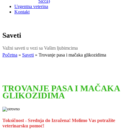
Sicca)
Urgentna veterina
Kontakt
Saveti
Važni saveti u vezi sa Vašim ljubimcima
Početna
»
Saveti
»
Trovanje pasa i mačaka glikozidima
TROVANJE PASA I MAČAKA
GLIKOZIDIMA
Toksičnost - Srednja do Izražena! Molimo Vas potražite
veterinarsku pomoć!