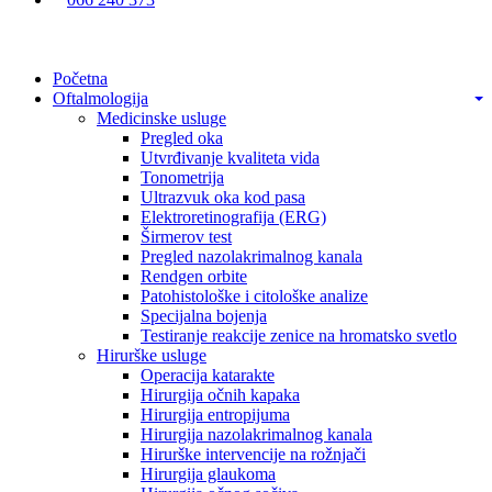
Početna
Oftalmologija
Medicinske usluge
Pregled oka
Utvrđivanje kvaliteta vida
Tonometrija
Ultrazvuk oka kod pasa
Elektroretinografija (ERG)
Širmerov test
Pregled nazolakrimalnog kanala
Rendgen orbite
Patohistološke i citološke analize
Specijalna bojenja
Testiranje reakcije zenice na hromatsko svetlo
Hirurške usluge
Operacija katarakte
Hirurgija očnih kapaka
Hirurgija entropijuma
Hirurgija nazolakrimalnog kanala
Hirurške intervencije na rožnjači
Hirurgija glaukoma