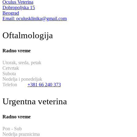
Oculus Veterina
Dobropoljska 15
Beograd
Email: oculusklinika@gmail.com
Oftalmologija
Radno vreme
Utorak, sreda, petak
od 13:30 do 19:30
Cetvrtak
hirurski dan
Subota
od 11:00 do 17:00
Nedelja i ponedeljak
neradni dani
Telefon
+381 66 240 373
Urgentna veterina
Radno vreme
Pon - Sub
od 20:00 do 08:00
Nedelja praznicima
14:00 do 02:00