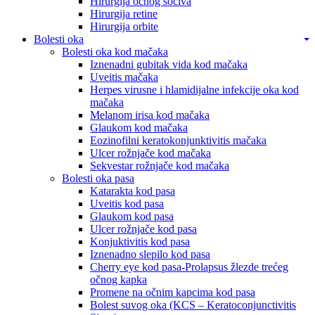
Hirurgija očnog sočiva
Hirurgija retine
Hirurgija orbite
Bolesti oka
Bolesti oka kod mačaka
Iznenadni gubitak vida kod mačaka
Uveitis mačaka
Herpes virusne i hlamidijalne infekcije oka kod
mačaka
Melanom irisa kod mačaka
Glaukom kod mačaka
Eozinofilni keratokonjunktivitis mačaka
Ulcer rožnjače kod mačaka
Sekvestar rožnjače kod mačaka
Bolesti oka pasa
Katarakta kod pasa
Uveitis kod pasa
Glaukom kod pasa
Ulcer rožnjače kod pasa
Konjuktivitis kod pasa
Iznenadno slepilo kod pasa
Cherry eye kod pasa-Prolapsus žlezde trećeg
očnog kapka
Promene na očnim kapcima kod pasa
Bolest suvog oka (KCS – Keratoconjunctivitis