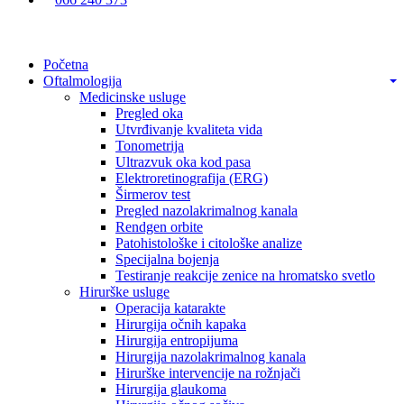
Početna
Oftalmologija
Medicinske usluge
Pregled oka
Utvrđivanje kvaliteta vida
Tonometrija
Ultrazvuk oka kod pasa
Elektroretinografija (ERG)
Širmerov test
Pregled nazolakrimalnog kanala
Rendgen orbite
Patohistološke i citološke analize
Specijalna bojenja
Testiranje reakcije zenice na hromatsko svetlo
Hirurške usluge
Operacija katarakte
Hirurgija očnih kapaka
Hirurgija entropijuma
Hirurgija nazolakrimalnog kanala
Hirurške intervencije na rožnjači
Hirurgija glaukoma