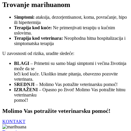
Trovanje marihuanom
Simptomi:
ataksija, dezorjentisanost, koma, povraćanje, hipo
ili hipertermija
Terapija kod kuće:
Ne primenjivati terapiju u kućnim
uslovima.
Terapija kod veterinara:
Neophodna hitna hospitalizacija i
simptomatska terapija
U zavosnosti od rizika, uradite sledeće:
BLAGI
– Primetni su samo blagi simptomi i većina životinja
može da se
leči kod kuće. Ukoliko imate pitanja, obavezno pozovite
veterinara.
SREDNJI
– Molimo Vas potražite veterinarsku pomoć!
IZRAŽENI
– Opasno po život! Molimo Vas potražite hitnu
veterinarsku
pomoć!
Molimo Vas potražite veterinarsku pomoć!
KONTAKT