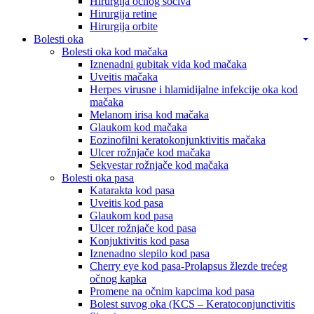
Hirurgija očnog sočiva
Hirurgija retine
Hirurgija orbite
Bolesti oka
Bolesti oka kod mačaka
Iznenadni gubitak vida kod mačaka
Uveitis mačaka
Herpes virusne i hlamidijalne infekcije oka kod
mačaka
Melanom irisa kod mačaka
Glaukom kod mačaka
Eozinofilni keratokonjunktivitis mačaka
Ulcer rožnjače kod mačaka
Sekvestar rožnjače kod mačaka
Bolesti oka pasa
Katarakta kod pasa
Uveitis kod pasa
Glaukom kod pasa
Ulcer rožnjače kod pasa
Konjuktivitis kod pasa
Iznenadno slepilo kod pasa
Cherry eye kod pasa-Prolapsus žlezde trećeg
očnog kapka
Promene na očnim kapcima kod pasa
Bolest suvog oka (KCS – Keratoconjunctivitis