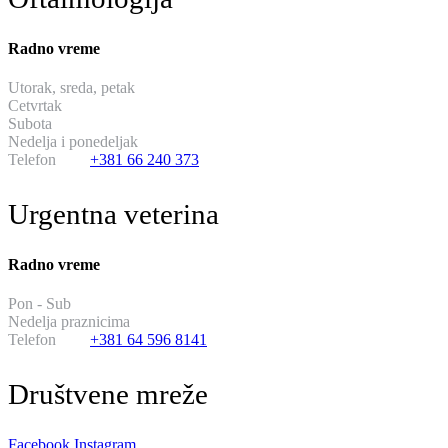
Radno vreme
Utorak, sreda, petak
od 13:30 do 19:30
Cetvrtak
hirurski dan
Subota
od 11:00 do 17:00
Nedelja i ponedeljak
neradni dani
Telefon
+381 66 240 373
Urgentna veterina
Radno vreme
Pon - Sub
od 20:00 do 08:00
Nedelja praznicima
14:00 do 02:00
Telefon
+381 64 596 8141
Društvene mreže
Facebook
Instagram