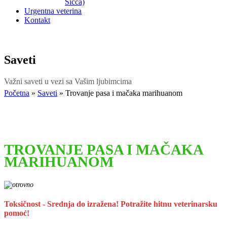
Sicca)
Urgentna veterina
Kontakt
Saveti
Važni saveti u vezi sa Vašim ljubimcima
Početna
»
Saveti
»
Trovanje pasa i mačaka marihuanom
TROVANJE PASA I MAČAKA
MARIHUANOM
Toksičnost - Srednja do izražena! Potražite hitnu veterinarsku
pomoć!