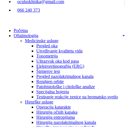
oculusklinika@gmail.com
066 240 373
Početna
Oftalmologija
Medicinske usluge
Pregled oka
Utvrđivanje kvaliteta vida
Tonometrija
Ultrazvuk oka kod pasa
Elektroretinografija (ERG)
Širmerov test
Pregled nazolakrimalnog kanala
Rendgen orbite
Patohistološke i citološke analize
Specijalna bojenja
Testiranje reakcije zenice na hromatsko svetlo
Hirurške usluge
Operacija katarakte
Hirurgija očnih kapaka
Hirurgija entropijuma
Hirurgija nazolakrimalnog kanala