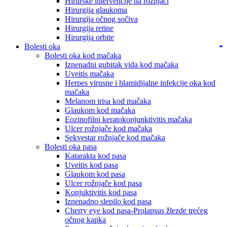
Hirurške intervencije na rožnjači
Hirurgija glaukoma
Hirurgija očnog sočiva
Hirurgija retine
Hirurgija orbite
Bolesti oka
Bolesti oka kod mačaka
Iznenadni gubitak vida kod mačaka
Uveitis mačaka
Herpes virusne i hlamidijalne infekcije oka kod
mačaka
Melanom irisa kod mačaka
Glaukom kod mačaka
Eozinofilni keratokonjunktivitis mačaka
Ulcer rožnjače kod mačaka
Sekvestar rožnjače kod mačaka
Bolesti oka pasa
Katarakta kod pasa
Uveitis kod pasa
Glaukom kod pasa
Ulcer rožnjače kod pasa
Konjuktivitis kod pasa
Iznenadno slepilo kod pasa
Cherry eye kod pasa-Prolapsus žlezde trećeg
očnog kapka