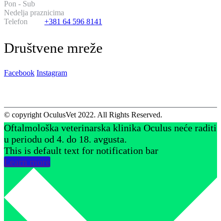
Pon - Sub
od 20:00 do 08:00
Nedelja praznicima
14:00 do 02:00
Telefon
+381 64 596 8141
Društvene mreže
Facebook
Instagram
© copyright OculusVet 2022. All Rights Reserved.
Oftalmološka veterinarska klinika Oculus neće raditi
u periodu od 4. do 18. avgusta.
This is default text for notification bar
Learn more