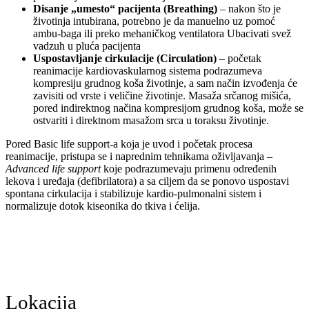
Disanje „umesto“ pacijenta (Breathing)
– nakon što je
životinja intubirana, potrebno je da manuelno uz pomoć
ambu-baga ili preko mehaničkog ventilatora Ubacivati svež
vadzuh u pluća pacijenta
Uspostavljanje cirkulacije (Circulation)
– početak
reanimacije kardiovaskularnog sistema podrazumeva
kompresiju grudnog koša životinje, a sam način izvođenja će
zavisiti od vrste i veličine životinje. Masaža srčanog mišića,
pored indirektnog načina kompresijom grudnog koša, može se
ostvariti i direktnom masažom srca u toraksu životinje.
Pored Basic life support-a koja je uvod i početak procesa
reanimacije, pristupa se i naprednim tehnikama oživljavanja –
Advanced life support
koje podrazumevaju primenu određenih
lekova i uređaja (defibrilatora) a sa ciljem da se ponovo uspostavi
spontana cirkulacija i stabilizuje kardio-pulmonalni sistem i
normalizuje dotok kiseonika do tkiva i ćelija.
Lokacija