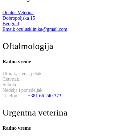
Oculus Veterina
Dobropoljska 15
Beograd
Email: oculusklinika@gmail.com
Oftalmologija
Radno vreme
Utorak, sreda, petak
od 13:30 do 19:30
Cetvrtak
hirurski dan
Subota
od 11:00 do 17:00
Nedelja i ponedeljak
neradni dani
Telefon
+381 66 240 373
Urgentna veterina
Radno vreme