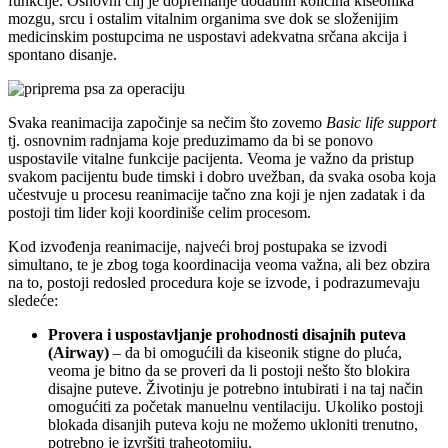
funkcije. Osnovni cilj je dopremanje dodatnih količina kiseonika
mozgu, srcu i ostalim vitalnim organima sve dok se složenijim
medicinskim postupcima ne uspostavi adekvatna srčana akcija i
spontano disanje.
Svaka reanimacija započinje sa nečim što zovemo
Basic life support
tj. osnovnim radnjama koje preduzimamo da bi se ponovo
uspostavile vitalne funkcije pacijenta. Veoma je važno da pristup
svakom pacijentu bude timski i dobro uvežban, da svaka osoba koja
učestvuje u procesu reanimacije tačno zna koji je njen zadatak i da
postoji tim lider koji koordiniše celim procesom.
Kod izvođenja reanimacije, najveći broj postupaka se izvodi
simultano, te je zbog toga koordinacija veoma važna, ali bez obzira
na to, postoji redosled procedura koje se izvode, i podrazumevaju
sledeće:
Provera i uspostavljanje prohodnosti disajnih puteva
(Airway)
– da bi omogućili da kiseonik stigne do pluća,
veoma je bitno da se proveri da li postoji nešto što blokira
disajne puteve. Životinju je potrebno intubirati i na taj način
omogućiti za početak manuelnu ventilaciju. Ukoliko postoji
blokada disanjih puteva koju ne možemo ukloniti trenutno,
potrebno je izvršiti traheotomiju.