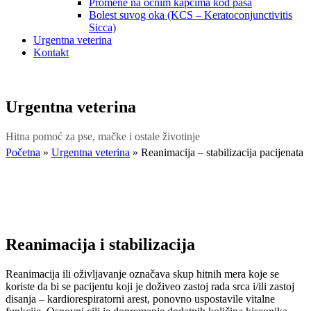
Promene na očnim kapcima kod pasa
Bolest suvog oka (KCS – Keratoconjunctivitis
Sicca)
Urgentna veterina
Kontakt
Urgentna veterina
Hitna pomoć za pse, mačke i ostale životinje
Početna
»
Urgentna veterina
»
Reanimacija – stabilizacija pacijenata
Reanimacija i stabilizacija
Reanimacija ili oživljavanje označava skup hitnih mera koje se
koriste da bi se pacijentu koji je doživeo zastoj rada srca i/ili zastoj
disanja – kardiorespiratorni arest, ponovno uspostavile vitalne